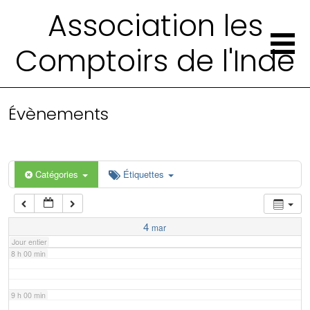
2 h 00 min
Association les
Comptoirs de l'Inde
3 h 00 min
4 h 00 min
Évènements
5 h 00 min
6 h 00 min
Catégories
Étiquettes
7 h 00 min
4
mar
Jour entier
8 h 00 min
9 h 00 min