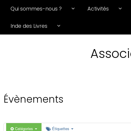
Qui sommes-nous ?
Activités
0 h 00 min
Inde des Livres
1 h 00 min
Associ
2 h 00 min
3 h 00 min
4 h 00 min
Évènements
5 h 00 min
6 h 00 min
Catégories
Étiquettes