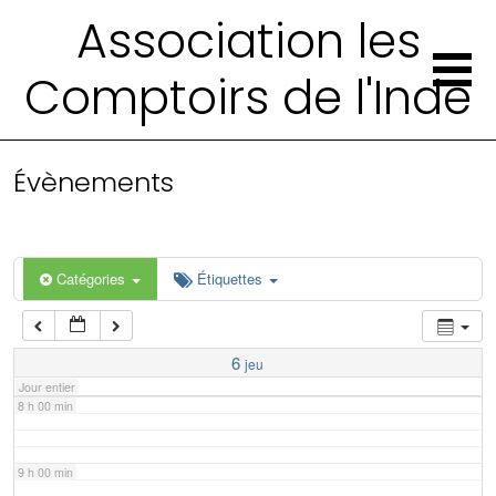
2 h 00 min
Association les
Comptoirs de l'Inde
3 h 00 min
4 h 00 min
Évènements
5 h 00 min
6 h 00 min
Catégories
Étiquettes
7 h 00 min
6
jeu
Jour entier
8 h 00 min
9 h 00 min