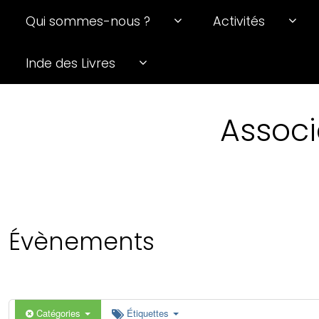
Qui sommes-nous ?
Activités
0 h 00 min
Inde des Livres
1 h 00 min
Associ
2 h 00 min
3 h 00 min
4 h 00 min
Évènements
5 h 00 min
6 h 00 min
Catégories
Étiquettes