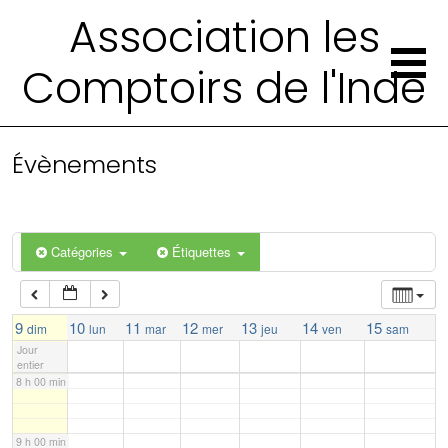
Association les
2 h 00 min
Comptoirs de l'Inde
3 h 00 min
4 h 00 min
Évènements
5 h 00 min
Catégories
Étiquettes
6 h 00 min
7 h 00 min
9
10
11
12
13
14
15
dim
lun
mar
mer
jeu
ven
sam
Jour
entier
8 h 00 min
9 h 00 min