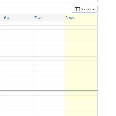
Semaine
6
7
8
jeu
ven
sam