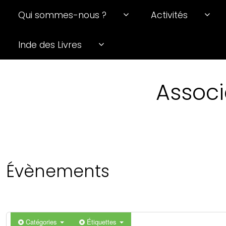
Qui sommes-nous ?
Activités
0 h 00 min
Inde des Livres
1 h 00 min
Associ
2 h 00 min
3 h 00 min
4 h 00 min
Évènements
5 h 00 min
6 h 00 min
Catégories
Étiquettes