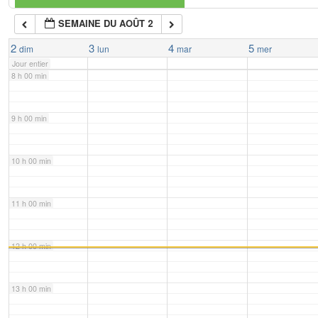
SEMAINE DU AOÛT 2
7 h 00 min
2
3
4
5
dim
lun
mar
mer
Jour entier
8 h 00 min
9 h 00 min
10 h 00 min
11 h 00 min
12 h 00 min
13 h 00 min