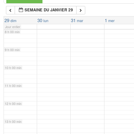
SEMAINE DU JANVIER 29
7 h 00 min
29
30
31
1
dim
lun
mar
mer
Jour entier
8 h 00 min
9 h 00 min
10 h 00 min
11 h 00 min
12 h 00 min
13 h 00 min