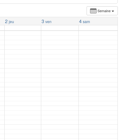
Semaine
2
3
4
jeu
ven
sam