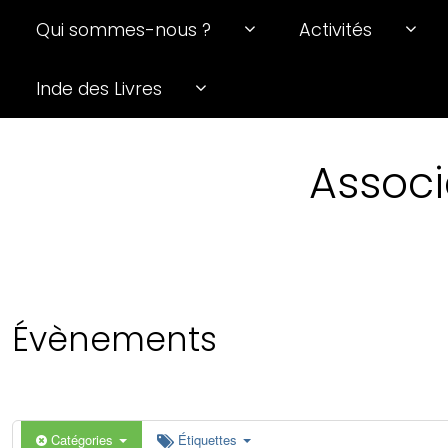
Qui sommes-nous ?
Activités
0 h 00 min
Inde des Livres
1 h 00 min
Associ
2 h 00 min
3 h 00 min
4 h 00 min
Évènements
5 h 00 min
6 h 00 min
Catégories
Étiquettes