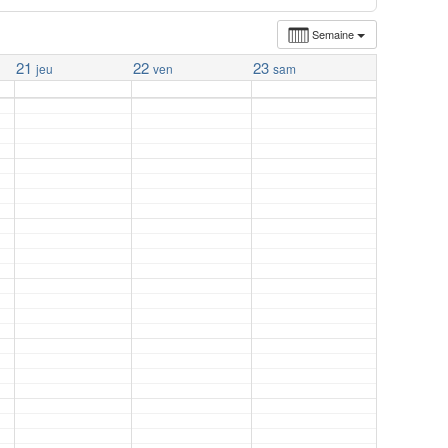
Semaine
21
22
23
jeu
ven
sam