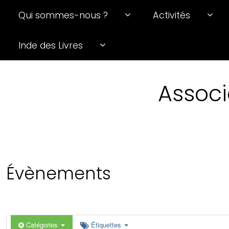
Qui sommes-nous ?
Activités
0 h 00 min
Inde des Livres
1 h 00 min
Associ
2 h 00 min
3 h 00 min
4 h 00 min
Évènements
5 h 00 min
6 h 00 min
Catégories
Étiquettes