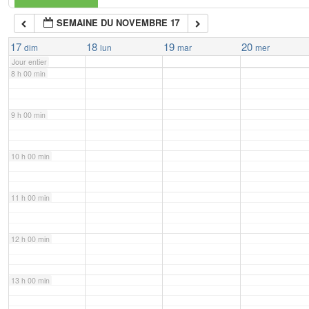
SEMAINE DU NOVEMBRE 17
7 h 00 min
17
18
19
20
dim
lun
mar
mer
Jour entier
8 h 00 min
9 h 00 min
10 h 00 min
11 h 00 min
12 h 00 min
13 h 00 min